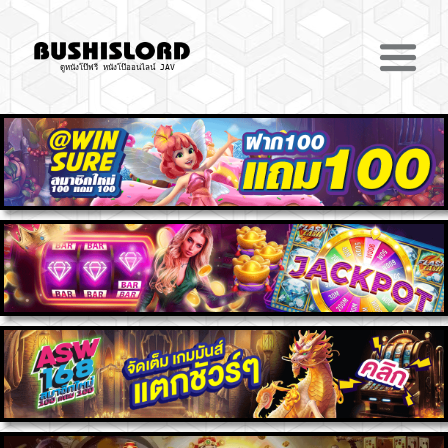
ดูหนังโป๊ฟรี หนังโป๊ออนไลน์ JAV