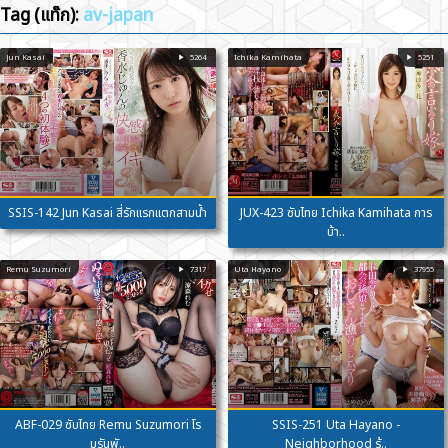
Tag (แท๊ก):
av-japan
Jun Kasai
5264
Ichika Kamihata
5251
SSIS-142 Jun Kasai สี่รักแรกแตกสามน้ำ
JUX-423 ซับไทย Ichika Kamihata การ
บ้า..
Remu Suzumori
7317
Uta Hayano
37955
ABF-029 ซับไทย Remu Suzumori โร
SSIS-251 Uta Hayano -
มรันพั..
Neighborhood ร้..